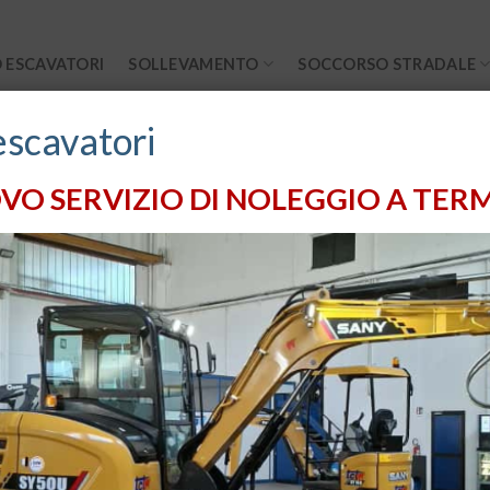
 ESCAVATORI
SOLLEVAMENTO
SOCCORSO STRADALE
escavatori
Il tuo carrello è vuoto.
VO SERVIZIO DI NOLEGGIO A TERM
Categorie
andro Volta, 12
TERMOLI
(CB)
5 724075
ade.it
CARRELLI
ELEVATORI
ra Uffici: