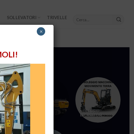
Cerca:
SOLLEVATORI
TRIVELLE
×
OLI!
:
MOVIMENTO
NOLEGGIO
TERRA
ESCAVATORI