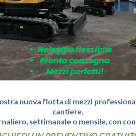
: 8:30 - 18:00
SOCCORSO
STRADALE
va sulla Privacy
TRIVELLE
nostra nuova flotta di mezzi professionali
cantiere.
naliero, settimanale o mensile, con co
ICHIEDI UN PREVENTIVO GRATUIT