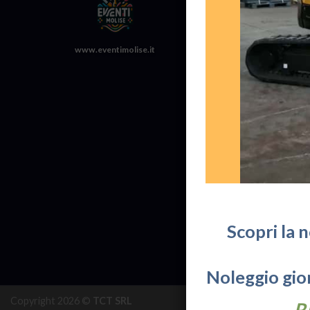
Lun / Ven
Privacy:
www.eventimolise.it
Informati
Scopri la 
Noleggio gior
Copyright 2026 ©
TCT SRL
R