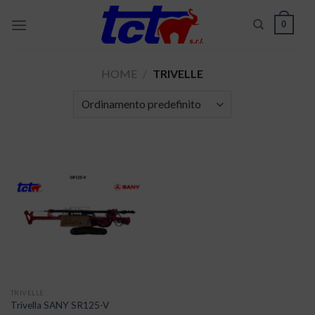
Skip
0
to
content
HOME
/
TRIVELLE
TRIVELLE
Trivella SANY SR125-V