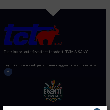
Distributori autorizzati per i prodotti
TCM
&
SANY
.
Seguici su Facebook per rimanere aggiornato sulle novità!
www.eventimolise.it