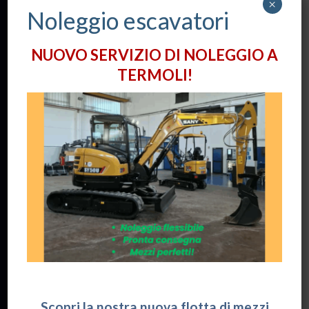
×
Noleggio escavatori
Contatti:
NUOVO SERVIZIO DI NOLEGGIO A
Via Alessandro Volta, 12
TERMOLI!
86039 -
TERMOLI
(CB)
+39 0875 724075
info@tctrade.it
Orari apertura Uffici:
Lun / Ven: 8:30 - 18:00
Privacy:
Informativa sulla Privacy
Scopri la nostra nuova flotta di mezzi