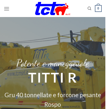
Skip
0
to
content
Potente e maneggevole
TITTI R
Gru 40 tonnellate e forcone pesante
Rospo