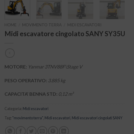
HOME
/
MOVIMENTO TERRA
/
MIDI ESCAVATORI
Midi escavatore cingolato SANY SY35U
MOTORE:
Yanmar 3TNV88F\Stage V
PESO OPERATIVO:
3.885 kg
CAPACITA’ BENNA STD:
0,12 m³
Categoria:
Midi escavatori
Tag:
"movimento terra"
,
Midi escavatori
,
Midi escavatori cingolati SANY