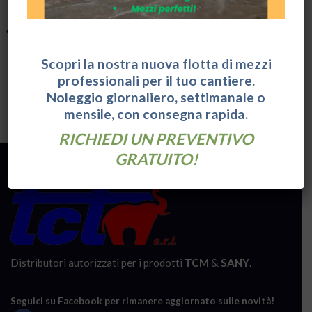
Scopri la nostra nuova flotta di mezzi
professionali per il tuo cantiere.
Noleggio giornaliero, settimanale o
NOLEGGIO ESCAVATORI
ESCAVATORI
mensile, con consegna rapida.
Mini escavatore a noleggio
Escavatore cingolato SANY
SANY SY16C
SY155U
RICHIEDI UN PREVENTIVO
GRATUITO!
Distributori autorizzati per i prodotti
TCM
&
SANY
.
Seguici su Facebook per rimanere aggiornato sulle novità!