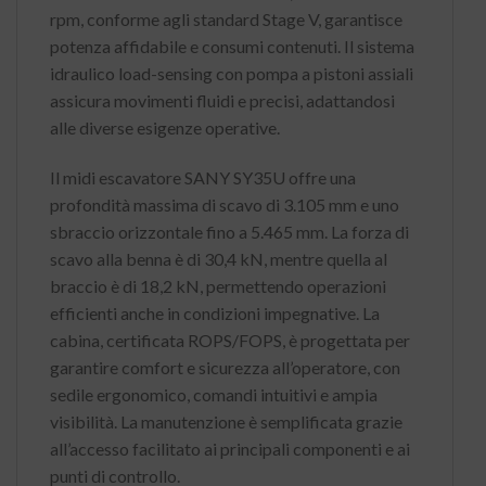
rpm, conforme agli standard Stage V, garantisce
potenza affidabile e consumi contenuti.
Il sistema
idraulico load-sensing con pompa a pistoni assiali
assicura movimenti fluidi e precisi, adattandosi
alle diverse esigenze operative.
Il midi escavatore SANY SY35U offre una
profondità massima di scavo di 3.105 mm e uno
sbraccio orizzontale fino a 5.465 mm.
La forza di
scavo alla benna è di 30,4 kN, mentre quella al
braccio è di 18,2 kN, permettendo operazioni
efficienti anche in condizioni impegnative.
La
cabina, certificata ROPS/FOPS, è progettata per
garantire comfort e sicurezza all’operatore, con
sedile ergonomico, comandi intuitivi e ampia
visibilità.
La manutenzione è semplificata grazie
all’accesso facilitato ai principali componenti e ai
punti di controllo.