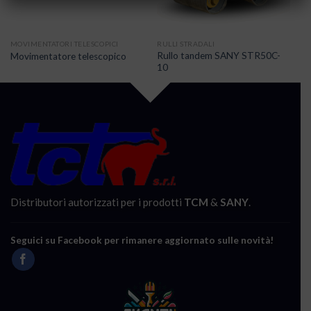
MOVIMENTATORI TELESCOPICI
RULLI STRADALI
Rullo tandem SANY STR50C-
Movimentatore telescopico
10
Distributori autorizzati per i prodotti
TCM
&
SANY
.
Seguici su Facebook per rimanere aggiornato sulle novità!