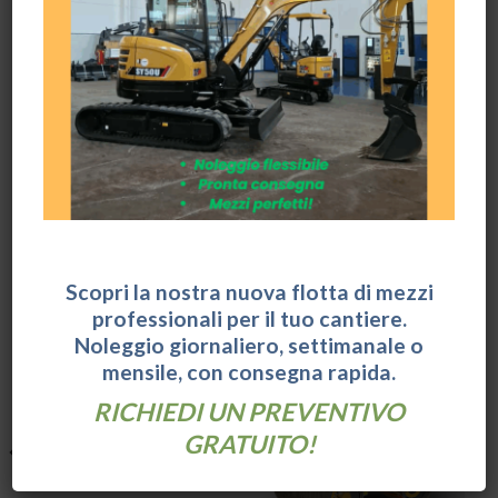
In sintesi, il rullo tandem SANY STR30C‑10 è
pensato per chi cerca un rullo compatto ma
performante, capace di offrire una compattazione
precisa e duratura, con un occhio alla facilità
d’uso, alla manutenzione e alla sicurezza
operativa.
Scopri la nostra nuova flotta di mezzi
PRODOTTI CORRELATI
professionali per il tuo cantiere.
Noleggio giornaliero, settimanale o
mensile, con consegna rapida.
RICHIEDI UN PREVENTIVO
GRATUITO!