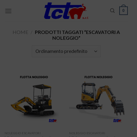
Skip
0
to
content
HOME
/
PRODOTTI TAGGATI “ESCAVATORI A
NOLEGGIO”
NOLEGGIO ESCAVATORI
NOLEGGIO ESCAVATORI