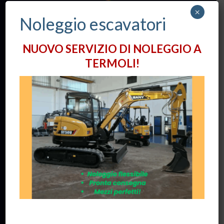
×
www.eventimolise.it
Noleggio escavatori
NUOVO SERVIZIO DI NOLEGGIO A
Contatti:
TERMOLI!
Via Alessandro Volta, 12
86039 -
TERMOLI
(CB)
+39 0875 724075
info@tctrade.it
Orari apertura Uffici:
Lun / Ven: 8:30 - 18:00
Privacy:
Informativa sulla Privacy