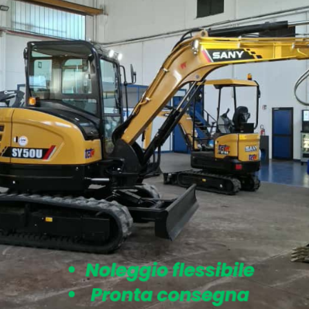
Categorie
andro Volta, 12
TERMOLI
(CB)
5 724075