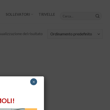
Cerca:
SOLLEVATORI
TRIVELLE
sualizzazione del risultato
×
OLI!