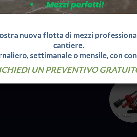
ade.it
CARRELLI
ELEVATORI
ra Uffici:
nostra nuova flotta di mezzi professionali
: 8:30 - 18:00
cantiere.
naliero, settimanale o mensile, con co
SOCCORSO
STRADALE
va sulla Privacy
ICHIEDI UN PREVENTIVO GRATUIT
TRIVELLE