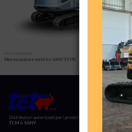
MINI ESCAVATORI
Mini escavatore elettrico SANY SY19E
Contatti:
Via Aless
86039 -
Distributori autorizzati per i prodotti
TCM
&
SANY
.
+39 087