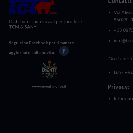
Contatti:
Via Aless
86039 -
Distributori autorizzati per i prodotti
TCM
&
SANY
.
+39 087
info@tctr
Seguici su Facebook per rimanere
aggiornato sulle novità!
Orari apertu
Lun / Ven
Privacy:
www.eventimolise.it
Informati