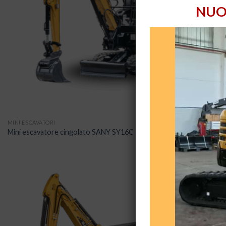
NUO
MINI ESCAVATORI
Mini escavatore cingolato SANY SY16C