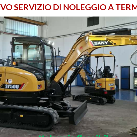
VO SERVIZIO DI NOLEGGIO A TERM
MINI ESCAVATORI
Mini escavatore cingolato SANY SY18C