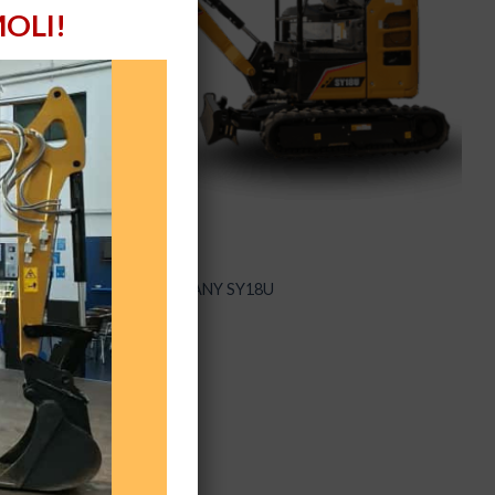
OLI!
MINI ESCAVATORI
Mini escavatore cingolato SANY SY18U