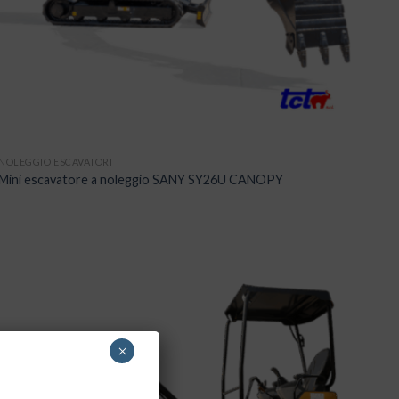
NOLEGGIO ESCAVATORI
Mini escavatore a noleggio SANY SY26U CANOPY
×