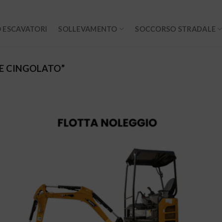
 ESCAVATORI
SOLLEVAMENTO
SOCCORSO STRADALE
E CINGOLATO”