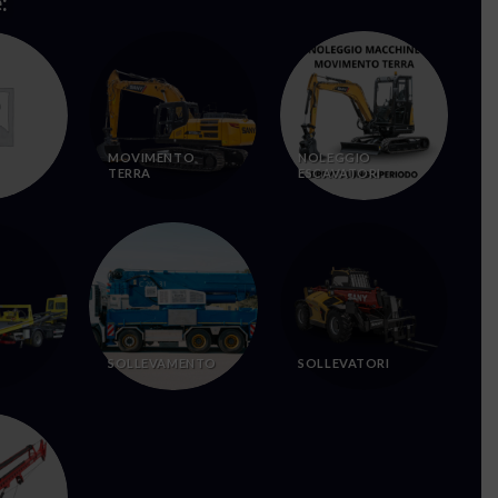
:
MOVIMENTO
NOLEGGIO
TERRA
ESCAVATORI
SOLLEVAMENTO
SOLLEVATORI