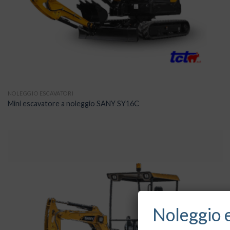
NOLEGGIO ESCAVATORI
Mini escavatore a noleggio SANY SY16C
Noleggio 