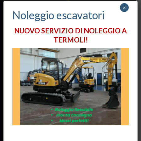
×
www.eventimolise.it
Noleggio escavatori
NUOVO SERVIZIO DI NOLEGGIO A
Contatti:
TERMOLI!
Via Alessandro Volta, 12
86039 -
TERMOLI
(CB)
+39 0875 724075
info@tctrade.it
Orari apertura Uffici:
Lun / Ven: 8:30 - 18:00
Privacy:
Informativa sulla Privacy