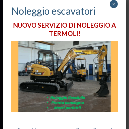
www.eventimolise.it
×
Noleggio escavatori
Contatti:
NUOVO SERVIZIO DI NOLEGGIO A
Via Alessandro Volta, 12
TERMOLI!
86039 -
TERMOLI
(CB)
+39 0875 724075
info@tctrade.it
Orari apertura Uffici:
Lun / Ven: 8:30 - 18:00
Privacy:
Informativa sulla Privacy