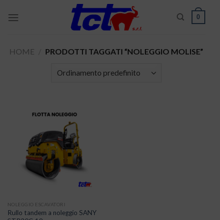
Skip
0
to
content
HOME
/
PRODOTTI TAGGATI “NOLEGGIO MOLISE”
NOLEGGIO ESCAVATORI
Rullo tandem a noleggio SANY