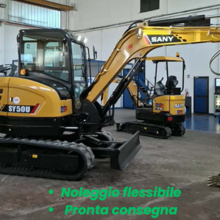
NOLEGGIO ESCAVATORI
Rullo tandem a noleggio SANY STR30C-10
Categorie
andro Volta, 12
TERMOLI
(CB)
5 724075