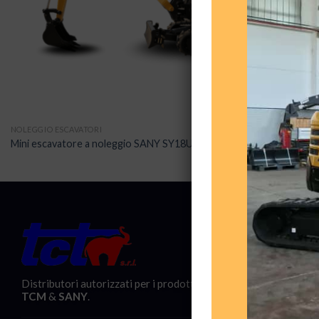
NOLEGGIO ESCAVATORI
Mini escavatore a noleggio SANY SY18U
Contatti:
Via Aless
86039 -
Distributori autorizzati per i prodotti
TCM
&
SANY
.
+39 087