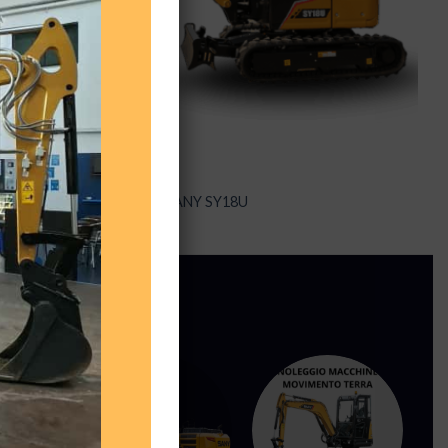
MINI ESCAVATORI
Mini escavatore cingolato SANY SY18U
: