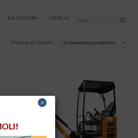
Cerca:
SOLLEVATORI
TRIVELLE
Showing all 3 results
×
OLI!