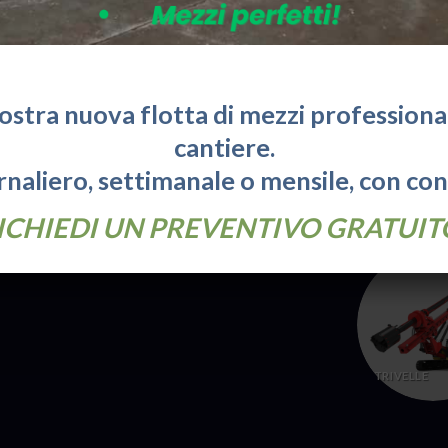
ade.it
CARRELLI
ELEVATORI
ra Uffici:
nostra nuova flotta di mezzi professionali
: 8:30 - 18:00
cantiere.
naliero, settimanale o mensile, con co
SOCCORSO
STRADALE
va sulla Privacy
ICHIEDI UN PREVENTIVO GRATUIT
TRIVELLE