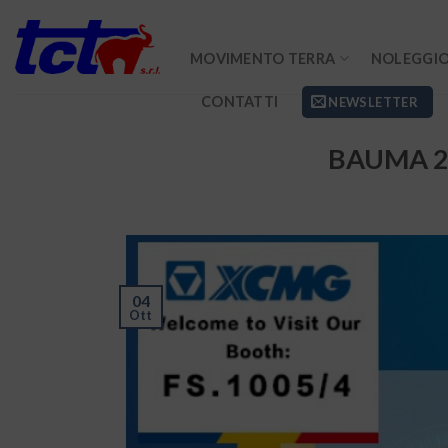
Skip
to
MOVIMENTO TERRA
NOLEGGIO
content
CONTATTI
NEWSLETTER
BAUMA 2
04
Ott