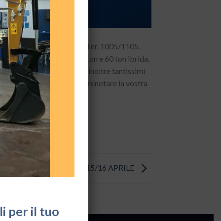
l Bauma – area esterna stand nr. 1005/1105.
 autogru all terrain 130 ton e 60 ton ibrida,
a su Iveco 8×4! Troverete inoltre tantissimi
ci tramite questo sito per prenotare la vostra
RA LANCIANO 2023- 14/15/16 APRILE
 per il tuo