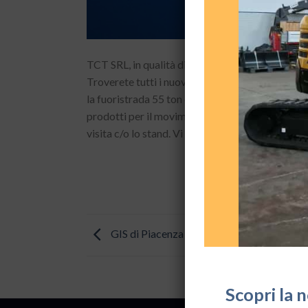
TCT SRL, in qualità di distributore autorizzato 
Troverete tutti i nuovi prodotti XCMG omologati
la fuoristrada 55 ton e l’autogru a libera circo
prodotti per il movimento terra, in particolare l
visita c/o lo stand. Vi aspettiamo!
GIS di Piacenza dal 7 al 9 Ottobre
Scopri la 