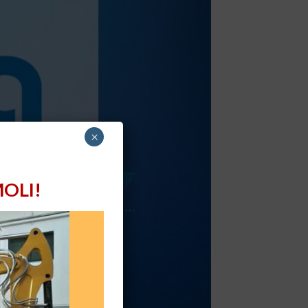
×
OLI!