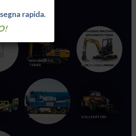
nsegna rapida.
:
O!
MOVIMENTO
NOLEGGIO
TERRA
ESCAVATORI
SOLLEVAMENTO
SOLLEVATORI