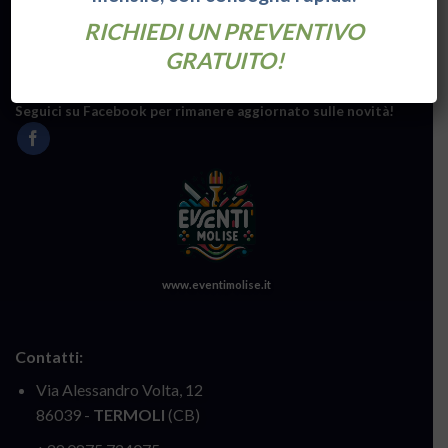
RICHIEDI UN PREVENTIVO
GRATUITO!
Distributori autorizzati per i prodotti
TCM
&
SANY
.
Seguici su Facebook per rimanere aggiornato sulle novità!
www.eventimolise.it
Contatti:
Via Alessandro Volta, 12
86039 -
TERMOLI
(CB)