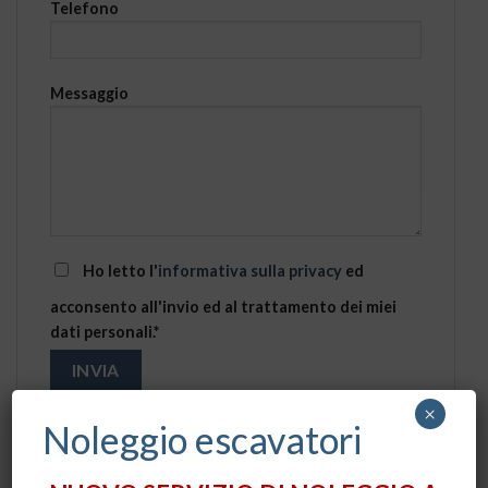
Telefono
Messaggio
Ho letto l'
informativa sulla privacy
ed
acconsento all'invio ed al trattamento dei miei
dati personali.*
×
Noleggio escavatori