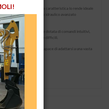
OLI!
racci tradizionali. Questa caratteristica lo rende ideale
ure sopraelevate. L’impianto idraulico avanzato
ergonomica, insonorizzata e dotata di comandi intuitivi,
asporto e l’accesso a zone difficili.
tremamente performante, capace di adattarsi a una vasta