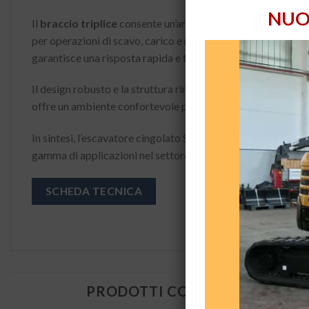
NUO
Il
braccio triplice
consente un’articolazione avanzata, perme
per operazioni di scavo, carico e movimentazione in situazi
garantisce una risposta rapida e fluida, aumentando l’efficie
Il design robusto e la struttura rinforzata assicurano una l
offre un ambiente confortevole per l’operatore anche durante
In sintesi, l’escavatore cingolato SANY SY80UPB triplice è
gamma di applicazioni nel settore delle costruzioni e delle o
SCHEDA TECNICA
PRODOTTI CORRELATI