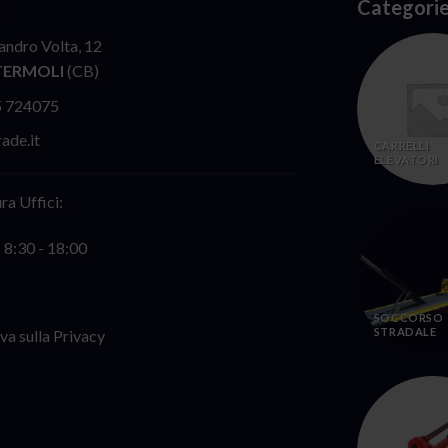
Categorie
andro Volta, 12
TERMOLI
(CB)
5 724075
ade.it
CARRELLI
ELEVATORI
ra Uffici:
: 8:30 - 18:00
SOCCORSO
STRADALE
va sulla Privacy