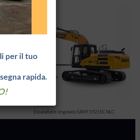
 per il tuo
nsegna rapida.
O!
ESCAVATORI
Escavatore cingolato SANY SY215C NLC