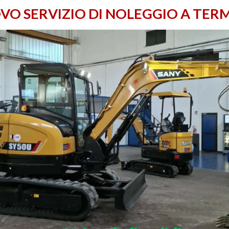
VO SERVIZIO DI NOLEGGIO A TERM
ttendo una gamma di movimenti più ampia e flessibile rispetto ai b
oni complesse, come la lavorazione vicino a ostacoli o sotto strutt
nza operativa e la sicurezza dell’operatore.
unga durata anche in condizioni di lavoro gravose, mentre la cabina 
 lunghe sessioni lavorative. Le dimensioni compatte facilitano il tr
 una scelta strategica per chi cerca un escavatore compatto ma es
pere infrastrutturali.