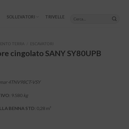
Cerca:
SOLLEVATORI
TRIVELLE
ENTO TERRA
/
ESCAVATORI
ore cingolato SANY SY80UPB
)
mar 4TNV98CT-VSY
TIVO
: 9.580
kg
ELLA BENNA STD
: 0,28 m³