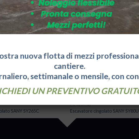
nostra nuova flotta di mezzi professionali
cantiere.
naliero, settimanale o mensile, con co
ICHIEDI UN PREVENTIVO GRATUIT
ESCAVATORI
golato SANY SY265C
Escavatore cingolato SANY SY80U