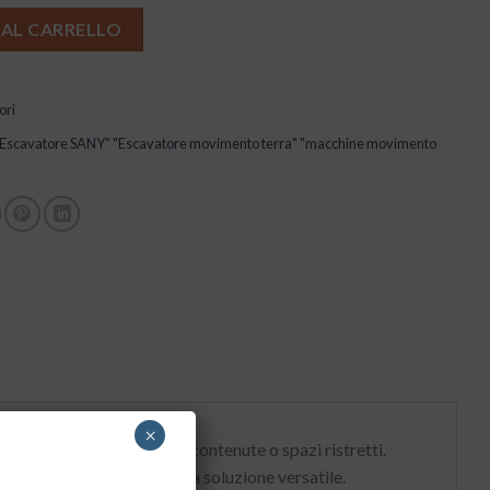
 AL CARRELLO
ori
"Escavatore SANY" "Escavatore movimento terra" "macchine movimento
×
in cantieri di dimensioni contenute o spazi ristretti.
 e affidabilità in un’unica soluzione versatile.