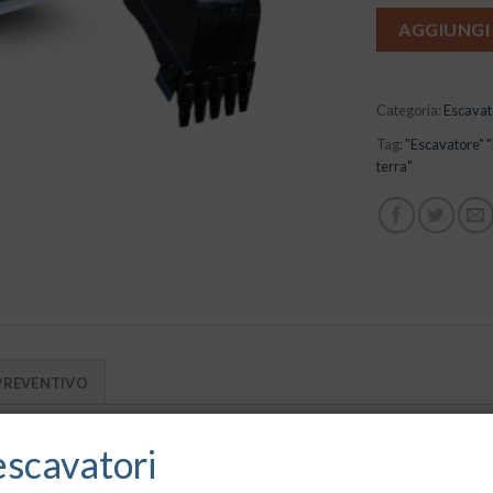
AGGIUNGI
Categoria:
Escavat
Tag:
"Escavatore" 
terra"
 PREVENTIVO
ina compatta e potente, progettata per offrire prestazioni elevate 
escavatori
 ambientali più recenti, questo escavatore unisce forza, precisione