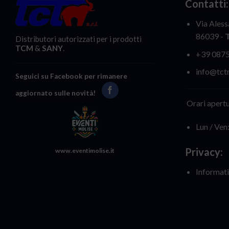
Contatti:
Via Aless
86039 -
Distributori autorizzati per i prodotti
TCM
&
SANY
.
+39 087
info@tctr
Seguici su Facebook per rimanere
aggiornato sulle novità!
Orari apertu
Lun / Ven
Privacy:
www.eventimolise.it
Informati