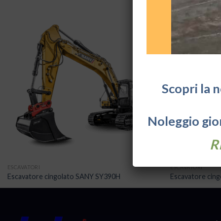
Scopri la 
Noleggio gior
R
ESCAVATORI
ESCAVATORI
Escavatore cingolato SANY SY390H
Escavatore cin