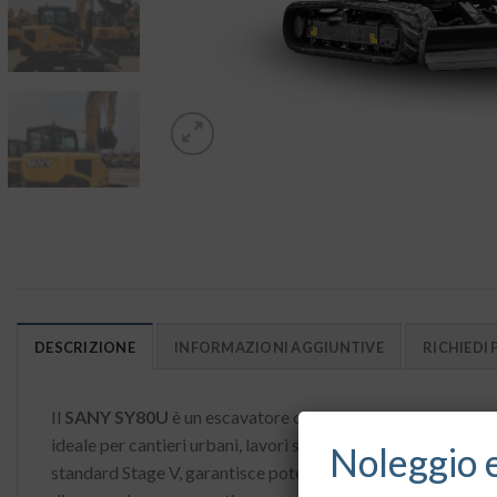
DESCRIZIONE
INFORMAZIONI AGGIUNTIVE
RICHIEDI
Il
SANY SY80U
è un escavatore cingolato compatto da
8,8
ideale per cantieri urbani, lavori stradali e interventi in are
Noleggio 
standard Stage V, garantisce potenza affidabile e consumi 