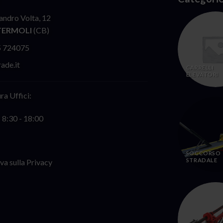
andro Volta, 12
TERMOLI
(CB)
5 724075
ade.it
CARRELLI
ELEVATORI
ra Uffici:
: 8:30 - 18:00
SOCCORSO
STRADALE
va sulla Privacy