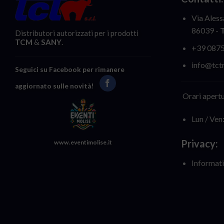
Via Aless
86039 -
Distributori autorizzati per i prodotti
TCM
&
SANY
.
+39 087
info@tctr
Seguici su Facebook per rimanere
aggiornato sulle novità!
Orari apertu
Lun / Ven
Privacy:
www.eventimolise.it
Informati