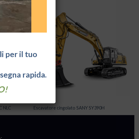
 per il tuo
nsegna rapida.
O!
ESCAVATORI
5C NLC
Escavatore cingolato SANY SY390H
: