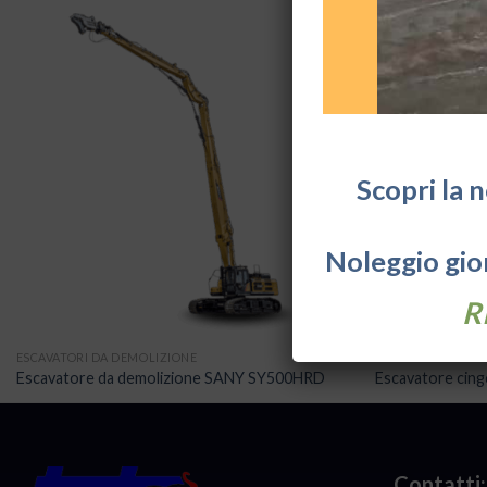
Scopri la 
Noleggio gior
R
ESCAVATORI DA DEMOLIZIONE
ESCAVATORI
Escavatore da demolizione SANY SY500HRD
Escavatore cin
Contatti: