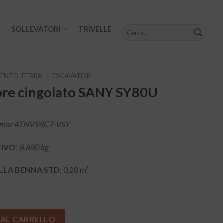
Cerca:
SOLLEVATORI
TRIVELLE
ENTO TERRA
/
ESCAVATORI
ore cingolato SANY SY80U
mar 4TNV98CT-VSY
TIVO
:
8.880 kg
ELLA BENNA STD
: 0,28 m³
 AL CARRELLO