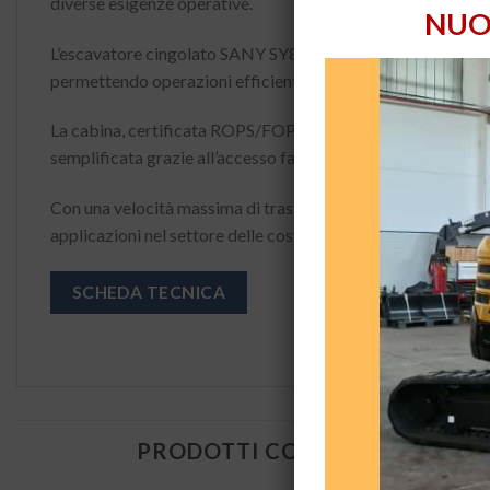
diverse esigenze operative.
NUO
L’escavatore cingolato SANY SY80U offre una profondità m
permettendo operazioni efficienti anche in condizioni impe
La cabina, certificata ROPS/FOPS, è progettata per garantir
semplificata grazie all’accesso facilitato ai principali compo
Con una velocità massima di traslazione di 4,5 km/h e una 
applicazioni nel settore delle costruzioni e del movimento t
SCHEDA TECNICA
PRODOTTI CORRELATI