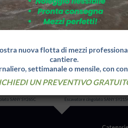
nostra nuova flotta di mezzi professionali
cantiere.
naliero, settimanale o mensile, con co
ICHIEDI UN PREVENTIVO GRATUIT
ESCAVATORI
golato SANY SY265C
Escavatore cingolato SANY SY21
Categorie