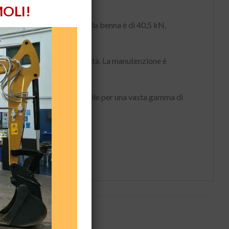
OLI!
290 mm.
La forza di scavo alla benna è di 40,5 kN,
 intuitivi e ampia visibilità.
La manutenzione è
luzione versatile e affidabile per una vasta gamma di