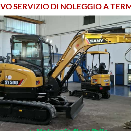
VO SERVIZIO DI NOLEGGIO A TERM
assima di scavo di 4.535 mm e uno sbraccio orizzontale fino a 7.
gnative.
e comfort e sicurezza all’operatore, con sedile ergonomico, comandi
nenti e ai punti di controllo.
capacità di arrampicata del 35%, il SANY SY80U rappresenta una so
erra.