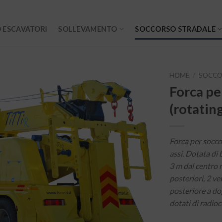
 ESCAVATORI
SOLLEVAMENTO
SOCCORSO STRADALE
HOME
/
SOCCO
Forca pe
(rotatin
Forca per socc
assi. Dotata di 
3 m dal centro r
posteriori, 2 ve
posteriore a do
dotati di radi