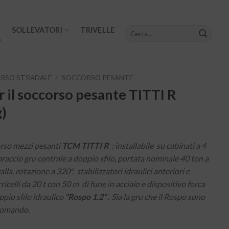
Cerca:
SOLLEVATORI
TRIVELLE
RSO STRADALE
/
SOCCORSO PESANTE
r il soccorso pesante TITTI R
g)
orso mezzi pesanti
TCM
TITTI R
: installabile su cabinati a 4
braccio gru centrale a doppio sfilo, portata nominale 40 ton a
alla, rotazione a 320°, stabilizzatori idraulici anteriori e
rricelli da 20 t con 50 m di fune in acciaio e dispositivo forca
ppio sfilo idraulico
“Rospo 1.2” .
Sia la gru che il Rospo sono
ocomando.