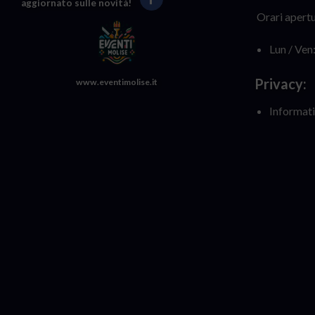
aggiornato sulle novità!
Orari apertu
Lun / Ven
Privacy:
www.eventimolise.it
Informati