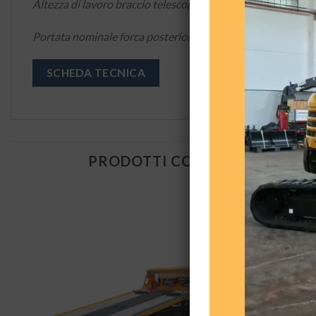
Altezza di lavoro braccio telescopico 2 sfili: 12m
Portata nominale forca posteriore Rospo: 17ton su braccio b
SCHEDA TECNICA
PRODOTTI CORRELATI