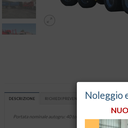
Noleggio 
DESCRIZIONE
RICHIEDI PREVENTIVO
NUO
Portata nominale autogru: 40 ton a 3 m dal centro ralla