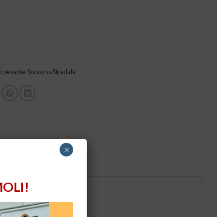
o pesante
,
Soccorso Stradale
×
OLI!