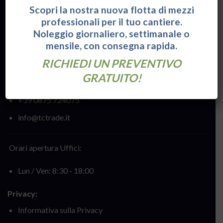
Scopri la nostra nuova flotta di mezzi
www.eventimolise.it
professionali per il tuo cantiere.
Noleggio giornaliero, settimanale o
mensile, con consegna rapida.
Contatti:
RICHIEDI UN PREVENTIVO
Via Alessandro Volta, 12
GRATUITO!
86039 -
TERMOLI
(CB)
+39 0875 724075
info@tctrade.it
Orari apertura Uffici:
Lun / Ven: 8:30 - 18:00
Privacy:
Informativa sulla Privacy