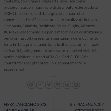
contesto, Top Crane’s Trade srl si inserisce come
protagonista con il suo ruolo di distributore dei prodotti
XCMG nel centro-sud Italia grazie alla sua rete di
concessionari e officine autorizzate localizzate in Lazio,
Campania, Calabria, Basilicata, Sicilia, Puglia, Abruzzo.
XCMG è leader mondiale per le macchine da costruzione e
per la prima volta presenta la sua gamma del movimento
terra in Italia presentando la serie di escavatori, rulli, pale
caricatrici, pale gommate, sollevatori diesel ed elettrici.
Venite e visitare lo stand XCMG al Pad. 8- F8-G9 e
contattateci per prenotare il vs. appuntamento. Vi
aspettiamo!
FIERA LANCIANO 2023-
GIS PIACENZA, 3-7
14/15/16 APRILE
OTTOBRE 2023